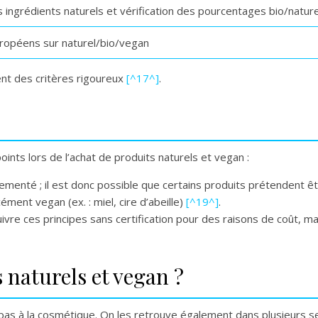
s ingrédients naturels et vérification des pourcentages bio/nature
ropéens sur naturel/bio/vegan
ent des critères rigoureux
[^17^]
.
points lors de l’achat de produits naturels et vegan :
ementé ; il est donc possible que certains produits prétendent êt
ment vegan (ex. : miel, cire d’abeille)
[^19^]
.
vre ces principes sans certification pour des raisons de coût, mai
 naturels et vegan ?
 pas à la cosmétique. On les retrouve également dans plusieurs se