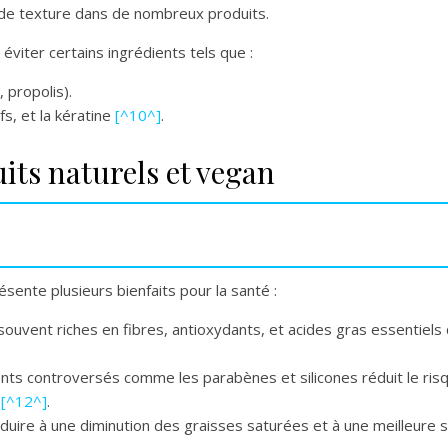
de texture dans de nombreux produits.
viter certains ingrédients tels que :
, propolis).
s, et la kératine
[^10^]
.
its naturels et vegan
sente plusieurs bienfaits pour la santé :
souvent riches en fibres, antioxydants, et acides gras essentiels
nts controversés comme les parabènes et silicones réduit le risqu
s
[^12^]
.
uire à une diminution des graisses saturées et à une meilleure 