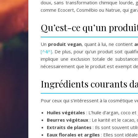
doux, sans transformation chimique lourde, 
comme Ecocert, Cosmébio ou Natrue, qui garan
Qu’est-ce qu’un produi
Un
produit vegan
, quant à lui, ne contient
a
[^4^]
. De plus, pour qu’un produit soit qualif
implique une exclusion totale de substances
nécessairement que le produit est exempt de te
Ingrédients courants da
Pour ceux qui s’intéressent à la cosmétique v
Huiles végétales
: L’huile d’argan, coco e
Beurres végétaux
: Le karité et le cacao
Extraits de plantes
: Ils sont souvent uti
Eaux florales et argiles
: Elles sont idéal