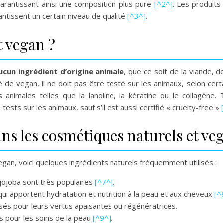
garantissant ainsi une composition plus pure
[^2^]
. Les produits
tissent un certain niveau de qualité
[^3^]
.
t vegan ?
ucun ingrédient d’origine animale
, que ce soit de la viande, de
ié de vegan, il ne doit pas être testé sur les animaux, selon cert
 animales telles que la lanoline, la kératine ou le collagène.
sts sur les animaux, sauf s’il est aussi certifié « cruelty-free »
ns les cosmétiques naturels et ve
egan, voici quelques ingrédients naturels fréquemment utilisés :
t jojoba sont très populaires
[^7^]
.
, qui apportent hydratation et nutrition à la peau et aux cheveux
[^
lisés pour leurs vertus apaisantes ou régénératrices.
es pour les soins de la peau
[^9^]
.