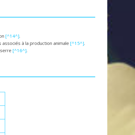
ion
[^14^]
.
is associés à la production animale
[^15^]
.
e serre
[^16^]
.