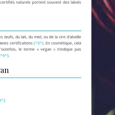
 certifiés naturels portent souvent des labels
s œufs, du lait, du miel, ou de la cire d’abeille
aines certifications
[^5^]
. En cosmétique, cela
 Toutefois, le terme « vegan » n’indique pas
[^6^]
.
gan
8^]
.