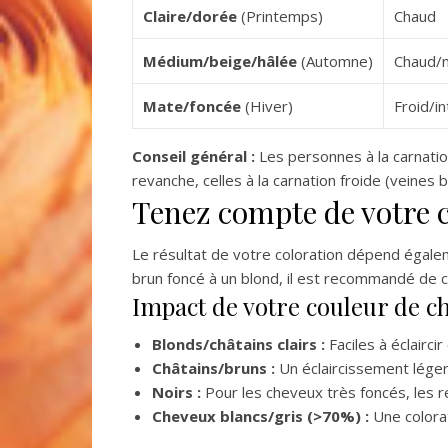
Claire/dorée
(Printemps)
Chaud
Médium/beige/hâlée
(Automne)
Chaud/
Mate/foncée
(Hiver)
Froid/i
Conseil général :
Les personnes à la carnatio
revanche, celles à la carnation froide (veine
Tenez compte de votre 
Le résultat de votre coloration dépend égale
brun foncé à un blond, il est recommandé de 
Impact de votre couleur de c
Blonds/châtains clairs :
Faciles à éclairci
Châtains/bruns :
Un éclaircissement léger
Noirs :
Pour les cheveux très foncés, les re
Cheveux blancs/gris (>70%) :
Une colora