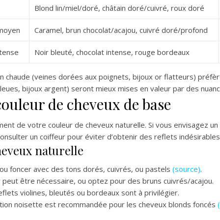
Blond lin/miel/doré, châtain doré/cuivré, roux doré
moyen
Caramel, brun chocolat/acajou, cuivré doré/profond
ntense
Noir bleuté, chocolat intense, rouge bordeaux
n chaude (veines dorées aux poignets, bijoux or flatteurs) préfè
s bleues, bijoux argent) seront mieux mises en valeur par des nua
couleur de cheveux de base
ment de votre couleur de cheveux naturelle. Si vous envisagez 
consulter un coiffeur pour éviter d’obtenir des reflets indésira
heveux naturelle
r ou foncer avec des tons dorés, cuivrés, ou pastels
(source)
.
 peut être nécessaire, ou optez pour des bruns cuivrés/acajou.
flets violines, bleutés ou bordeaux sont à privilégier.
tion noisette est recommandée pour les cheveux blonds foncés