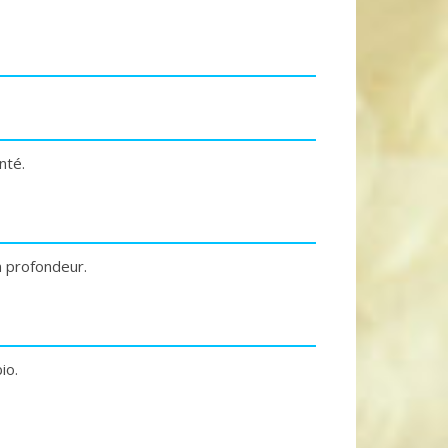
nté.
n profondeur.
io.