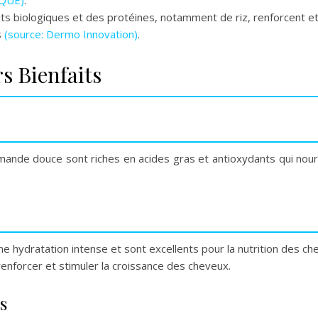
IQUE)
.
its biologiques et des protéines, notamment de riz, renforcent et
s
(source: Dermo Innovation)
.
s Bienfaits
’amande douce sont riches en acides gras et antioxydants qui no
ne hydratation intense et sont excellents pour la nutrition des 
 renforcer et stimuler la croissance des cheveux.
s