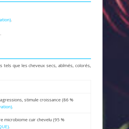
ation)
.
)
.
tels que les cheveux secs, abîmés, colorés,
 agressions, stimule croissance (86 %
ation)
.
bre microbiome cuir chevelu (95 %
QUE)
.