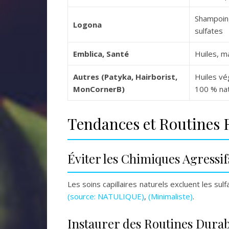
Shampoin
Logona
sulfates
Emblica, Santé
Huiles, 
Autres (Patyka, Hairborist,
Huiles vég
MonCornerB)
100 % nat
Tendances et Routine
Éviter les Chimiques Agressif
Les soins capillaires naturels excluent les su
(source: NATULIQUE)
,
(Minimaliste)
.
Instaurer des Routines Durab