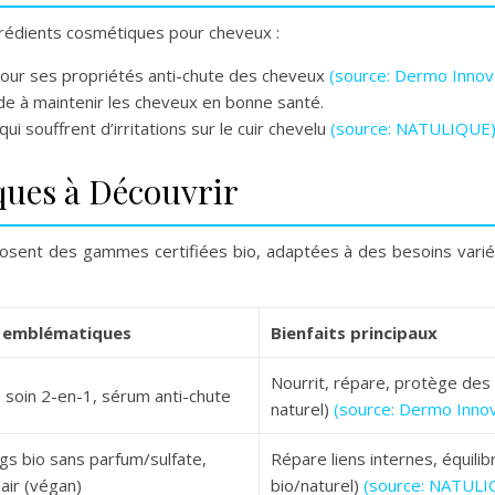
grédients cosmétiques pour cheveux :
our ses propriétés anti-chute des cheveux
(source: Dermo Innov
de à maintenir les cheveux en bonne santé.
qui souffrent d’irritations sur le cuir chevelu
(source: NATULIQUE
ques à Découvrir
ent des gammes certifiées bio, adaptées à des besoins variés 
s emblématiques
Bienfaits principaux
Nourrit, répare, protège des
soin 2-en-1, sérum anti-chute
naturel)
(source: Dermo Innov
s bio sans parfum/sulfate,
Répare liens internes, équili
ir (végan)
bio/naturel)
(source: NATULI