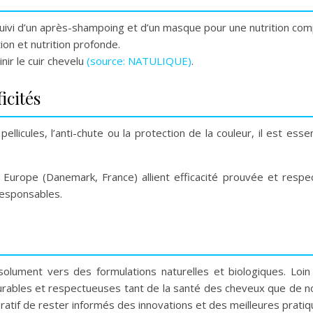
ivi d’un après-shampoing et d’un masque pour une nutrition com
ion et nutrition profonde.
nir le cuir chevelu
(source: NATULIQUE)
.
icités
ellicules, l’anti-chute ou la protection de la couleur, il est es
urope (Danemark, France) allient efficacité prouvée et respect 
esponsables.
ésolument vers des formulations naturelles et biologiques. Loin
 durables et respectueuses tant de la santé des cheveux que de
mpératif de rester informés des innovations et des meilleures prat