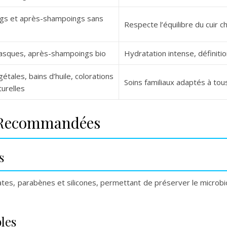
gs et après-shampoings sans
Respecte l’équilibre du cuir 
masques, après-shampoings bio
Hydratation intense, définiti
étales, bains d’huile, colorations
Soins familiaux adaptés à to
urelles
s Recommandées
s
lfates, parabènes et silicones, permettant de préserver le microbi
les