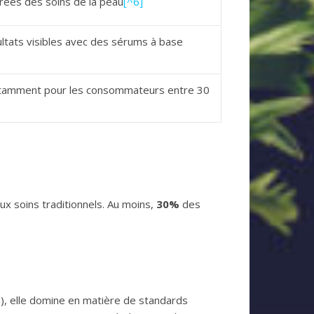
irées des soins de la peau
[^6]
ltats visibles avec des sérums à base
e, notamment pour les consommateurs entre 30
x soins traditionnels. Au moins,
30%
des
.
%
), elle domine en matière de standards