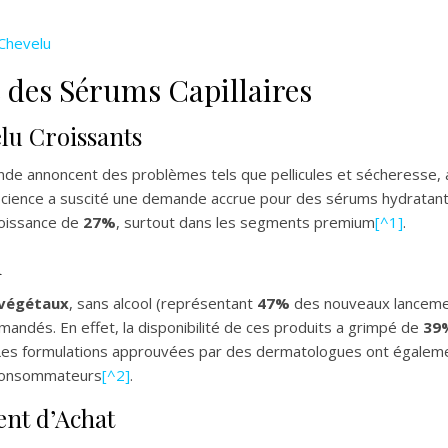
 Chevelu
 des Sérums Capillaires
lu Croissants
e annoncent des problèmes tels que pellicules et sécheresse,
nscience a suscité une demande accrue pour des sérums hydratant
roissance de
27%
, surtout dans les segments premium
[^1]
.
n
 végétaux
, sans alcool (représentant
47%
des nouveaux lancemen
andés. En effet, la disponibilité de ces produits a grimpé de
39
. Les formulations approuvées par des dermatologues ont égal
 consommateurs
[^2]
.
nt d’Achat