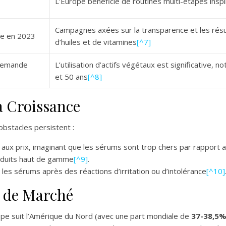
L’Europe bénéficie de routines multi-étapes insp
Campagnes axées sur la transparence et les résu
se en 2023
d’huiles et de vitamines
[^7]
demande
L’utilisation d’actifs végétaux est significativ
et 50 ans
[^8]
a Croissance
bstacles persistent :
aux prix, imaginant que les sérums sont trop chers par rapport au
oduits haut de gamme
[^9]
.
les sérums après des réactions d’irritation ou d’intolérance
[^10]
e de Marché
ope suit l’Amérique du Nord (avec une part mondiale de
37-38,5