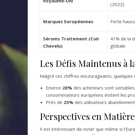
Royaume-Uni
(2022)
Marques Européennes
Forte haus
Sérums Traitement (Cuir
41% de la 
Chevelu)
globale
Les Défis Maintenus à l
Malgré ces chiffres encourageants, quelques o
Environ
28%
des acheteurs sont sensibles 
consommateurs européens évitent les pr
Près de
25%
des utilisateurs abandonnent 
Perspectives en Matièr
Il est intéressant de noter que même si l’Eur