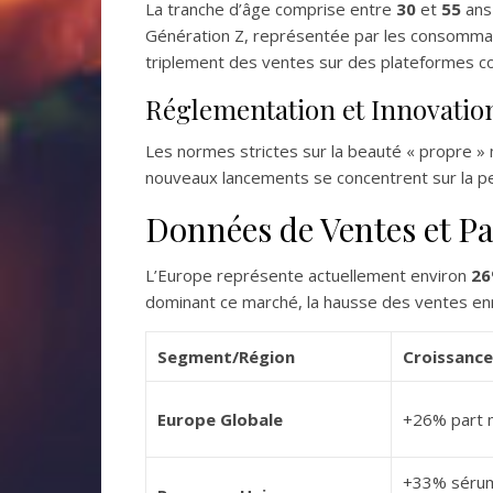
La tranche d’âge comprise entre
30
et
55
ans
Génération Z, représentée par les consomm
triplement des ventes sur des plateformes 
Réglementation et Innovatio
Les normes strictes sur la beauté « propre » 
nouveaux lancements se concentrent sur la pe
Données de Ventes et P
L’Europe représente actuellement environ
2
dominant ce marché, la hausse des ventes enr
Segment/Région
Croissanc
Europe Globale
+26% part 
+33% sérums