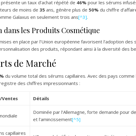
 présente un taux d’achat répété de
46%
pour les sérums infusés 
ateurs de moins de
35
ans, génère plus de
50%
du chiffre d’affai
comme Galaxus en seulement trois ans
[^3]
.
n dans les Produits Cosmétique
mises en place par l’Union européenne favorisent l’adoption des 
rsonnalisation des produits, répondant ainsi à la diversité des
arts de Marché
6%
du volume total des sérums capillaires. Avec des pays comme l
egistre des chiffres impressionnants :
e/Ventes
Détails
Dominée par l’Allemagne, forte demande pour de
mondiale
et l’amincissement
[^5]
 capillaires