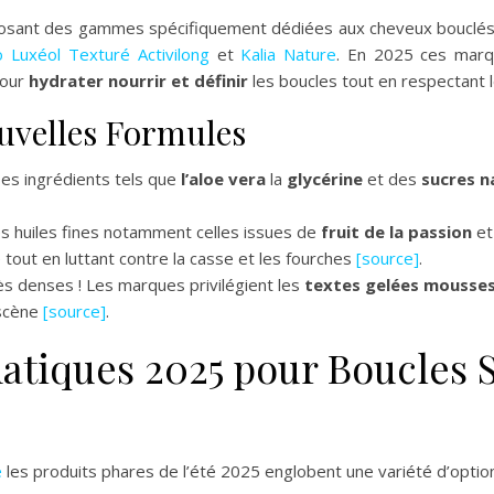
posant des gammes spécifiquement dédiées aux cheveux bouclés à
o
Luxéol Texturé
Activilong
et
Kalia Nature
. En 2025 ces marq
pour
hydrater nourrir et définir
les boucles tout en respectant 
uvelles Formules
es ingrédients tels que
l’aloe vera
la
glycérine
et des
sucres n
 huiles fines notamment celles issues de
fruit de la passion
et
 tout en luttant contre la casse et les fourches
[source]
.
rès denses ! Les marques privilégient les
textes gelées mousses 
 scène
[source]
.
atiques 2025 pour Boucles 
e
les produits phares de l’été 2025 englobent une variété d’optio