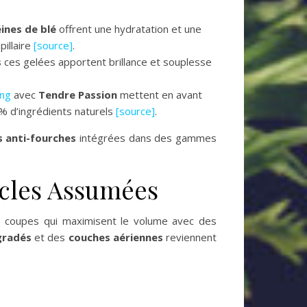
ines de blé
offrent une hydratation et une
pillaire
[source]
.
s
ces gelées apportent brillance et souplesse
ong
avec
Tendre Passion
mettent en avant
% d’ingrédients naturels
[source]
.
s anti-fourches
intégrées dans des gammes
ucles Assumées
s coupes qui maximisent le volume avec des
gradés
et des
couches aériennes
reviennent