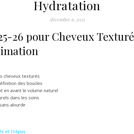
Hydratation
décembre 6, 2025
25-26 pour Cheveux Texturés
limation
es cheveux texturés
éfinition des boucles
 en avant le volume naturel
urels dans les soins
sans alourdir
és et Crépus