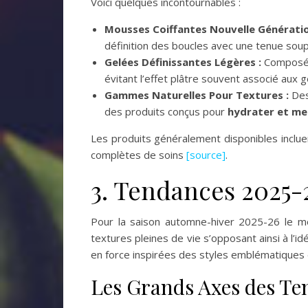
Voici quelques incontournables :
Mousses Coiffantes Nouvelle Génératio
définition des boucles avec une tenue souple
Gelées Définissantes Légères :
Composées
évitant l’effet plâtre souvent associé aux g
Gammes Naturelles Pour Textures :
Des
des produits conçus pour
hydrater et met
Les produits généralement disponibles incl
complètes de soins
[source]
.
3. Tendances 2025-
Pour la saison automne-hiver 2025-26 le mo
textures pleines de vie s’opposant ainsi à l’id
en force inspirées des styles emblématiques
Les Grands Axes des T