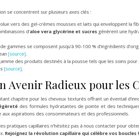
on se concentrent sur plusieurs axes clés :
olue vers des gel-crèmes mousses et laits qui enveloppent la fi
mbinaisons d’
aloe vera glycérine et sucres
génèrent une hydrat
 de gammes se composent jusqu’à 90-100 % d’ingrédients d’orig
lean
[source]
.
mme des produits destinés à la pousse tels que les soins pour
es
[source]
.
un Avenir Radieux pour les 
t chapitre pour les cheveux texturés offrant un éventail d’inno
légèreté
des formules hydratantes de pointe et des technique
e aux aspirations des consommateurs et des professionnels.
es pratiques capillaires n’hésitez pas à nous contacter pour obten
ux.
Rejoignez la révolution capillaire qui célèbre vos boucles !