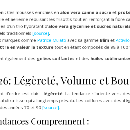
n :
Ces mousses enrichies en
aloe vera
canne à sucre
et
proté
 et aérienne réduisant les frisottis tout en renforçant la fibre ca
 d’un trio hydratant d’
aloe vera glycérine et sucres naturel
els traditionnels
[source]
.
 marques comme
Patrice Mulato
avec sa gamme
Blim
et
Activil
tre en valeur la texture
tout en étant composés de 98 à 100 
uent également des
gelées coiffantes
et des
huiles sublimante
26: Légèreté, Volume et Bo
t d’ordre est clair :
légèreté
. La tendance s’oriente vers de
éal ultra-lisse qui a longtemps prévalu. Les coiffures avec des
dé
 des années 70 et 90
[source]
.
endances Comprennent :