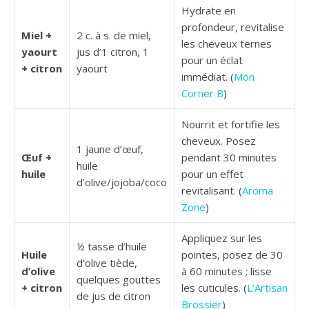
Hydrate en
profondeur, revitalise
Miel +
2 c. à s. de miel,
les cheveux ternes
yaourt
jus d’1 citron, 1
pour un éclat
+ citron
yaourt
immédiat. (
Mon
Corner B
)
Nourrit et fortifie les
cheveux. Posez
1 jaune d’œuf,
Œuf +
pendant 30 minutes
huile
huile
pour un effet
d’olive/jojoba/coco
revitalisant. (
Aroma
Zone
)
Appliquez sur les
½ tasse d’huile
Huile
pointes, posez de 30
d’olive tiède,
d’olive
à 60 minutes ; lisse
quelques gouttes
+ citron
les cuticules. (
L’Artisan
de jus de citron
Brossier
)