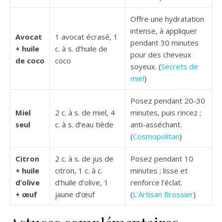
Offre une hydratation
intense, à appliquer
Avocat
1 avocat écrasé, 1
pendant 30 minutes
+ huile
c. à s. d’huile de
pour des cheveux
de coco
coco
soyeux. (
Secrets de
miel
)
Posez pendant 20-30
Miel
2 c. à s. de miel, 4
minutes, puis rincez ;
seul
c. à s. d’eau tiède
anti-asséchant.
(
Cosmopolitan
)
Citron
2 c. à s. de jus de
Posez pendant 10
+ huile
citron, 1 c. à c.
minutes ; lisse et
d’olive
d’huile d’olive, 1
renforce l’éclat.
+ œuf
jaune d’œuf
(
L’Artisan Brossier
)