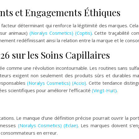
ients et Engagements Éthiques
 facteur déterminant qui renforce la légitimité des marques. C
 sur animaux)
(Noralys Cosmetics)
(Coptis)
. Cette traçabilité 
nnement redéfinissant ainsi la relation entre la marque et le con
6 sur les Soins Capillaires
sée comme une révolution incontournable. Les routines sans sulf
eurs exigent non seulement des produits sûrs et durables mai
responsables
(Noralys Cosmetics)
(Accio)
. Cette tendance distin
es scientifiques pour améliorer l’efficacité
(Vingt-Huit)
.
mitations. Le manque d’une définition précise pourrait ouvrir la
romesses
(Noralys Cosmetics)
(Eclae)
. Les marques doivent s’en
s consommateurs en erreur.