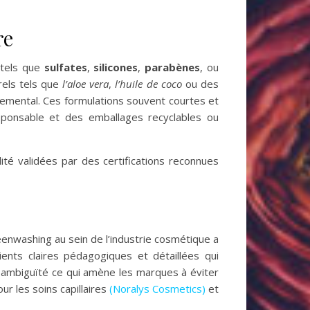
re
 tels que
sulfates
,
silicones
,
parabènes
, ou
rels tels que
l’aloe vera
,
l’huile de coco
ou des
nnemental. Ces formulations souvent courtes et
esponsable et des emballages recyclables ou
ité validées par des certifications reconnues
enwashing au sein de l’industrie cosmétique a
dients claires pédagogiques et détaillées qui
 ambiguïté ce qui amène les marques à éviter
ur les soins capillaires
(Noralys Cosmetics)
et