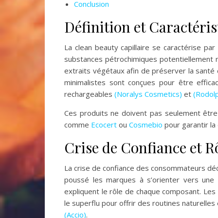
Conclusion
Définition et Caractéris
La clean beauty capillaire se caractérise p
substances pétrochimiques potentiellement nui
extraits végétaux afin de préserver la santé 
minimalistes sont conçues pour être effica
rechargeables
(Noralys Cosmetics)
et
(Rodol
Ces produits ne doivent pas seulement être a
comme
Ecocert
ou
Cosmebio
pour garantir l
Crise de Confiance et R
La crise de confiance des consommateurs décl
poussé les marques à s’orienter vers une
expliquent le rôle de chaque composant. Les
le superflu pour offrir des routines naturel
(Accio)
.